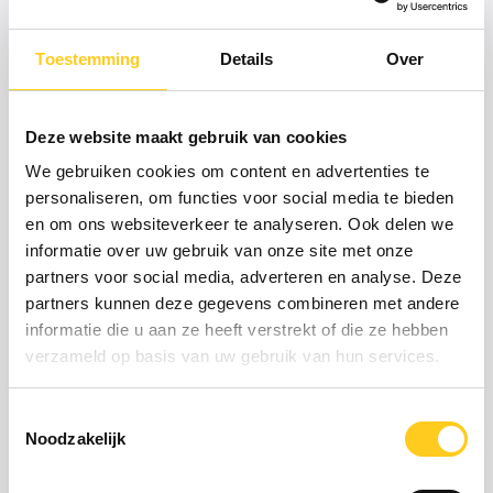
Toestemming
Details
Over
Deze website maakt gebruik van cookies
We gebruiken cookies om content en advertenties te
personaliseren, om functies voor social media te bieden
en om ons websiteverkeer te analyseren. Ook delen we
Our CHO ensures a better
informatie over uw gebruik van onze site met onze
atmosphere in the workplace.
partners voor social media, adverteren en analyse. Deze
Everyone spontaneously becomes
partners kunnen deze gegevens combineren met andere
happy with his presence. On a
informatie die u aan ze heeft verstrekt of die ze hebben
verzameld op basis van uw gebruik van hun services.
difficult day you can always go to
him for a pick-me-up and he
Toestemmingsselectie
knows without a doubt how to put
Noodzakelijk
that smile back on your face.
Rocco
Du Laitier
,
Chief Happiness Officer