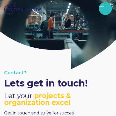
Skip to content
Contact?
Lets get in touch!
Let your
projects &
organization excel
Get in touch and strive for succes!