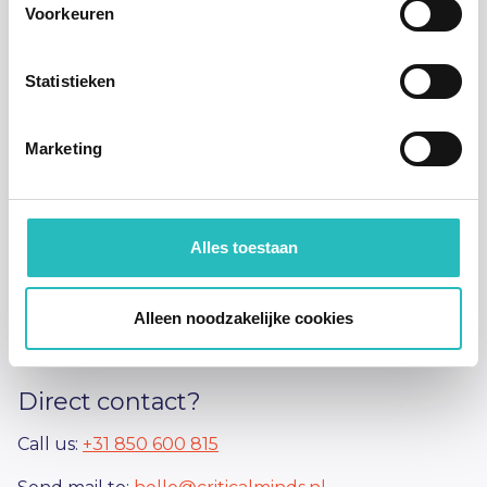
Voorkeuren
Statistieken
38
Marketing
Annelie
Esmee
Storm
+CM's
Adress:
Alles toestaan
Burgemeester Breenplantsoen 1
Alleen noodzakelijke cookies
3471 CK Kamerik
Direct contact?
Call us:
+31 850 600 815