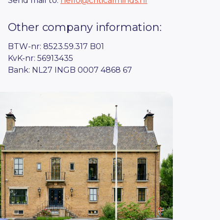
Send mail to:
hello@criticalminds.nl
Other company information:
BTW-nr: 8523.59.317 B01
KvK-nr: 56913435
Bank: NL27 INGB 0007 4868 67