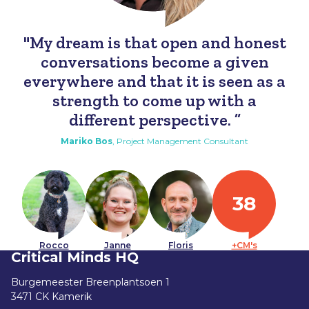
My dream is that open and honest
conversations become a given
everywhere and that it is seen as a
strength to come up with a
different perspective.
Mariko
Bos
,
Project Management Consultant
38
Rocco
Janne
Floris
+CM's
Critical Minds HQ
Burgemeester Breenplantsoen 1
3471 CK Kamerik