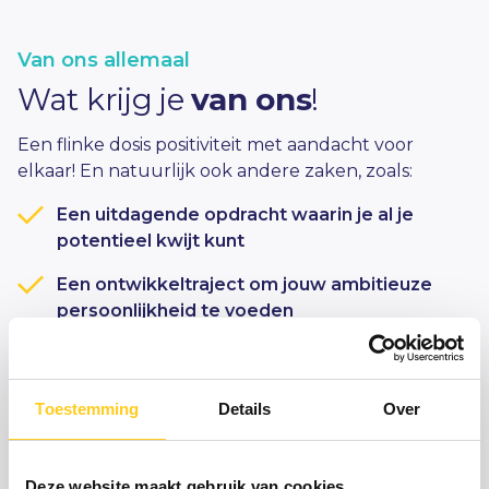
Van ons allemaal
Wat krijg je
van ons
!
Een flinke dosis positiviteit met aandacht voor
elkaar! En natuurlijk ook andere zaken, zoals:
Een uitdagende opdracht waarin je al je
potentieel kwijt kunt
Een ontwikkeltraject om jouw ambitieuze
persoonlijkheid te voeden
Een auto, zodat je elke locatie weet te
bereiken
Toestemming
Details
Over
25 vakantiedagen per jaar die jou van de
nodige ontspanning moeten voorzien
Deze website maakt gebruik van cookies