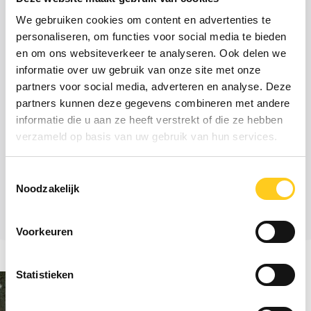
Een vast salaris met daar bovenop een
bonusregeling. Je deelt mee in de winst op
We gebruiken cookies om content en advertenties te
basis van jouw inzet van het afgelopen jaar
personaliseren, om functies voor social media te bieden
en om ons websiteverkeer te analyseren. Ook delen we
Een laptop en een vergoeding voor jouw
informatie over uw gebruik van onze site met onze
telefoon
partners voor social media, adverteren en analyse. Deze
partners kunnen deze gegevens combineren met andere
Een pensioenregeling en
informatie die u aan ze heeft verstrekt of die ze hebben
collectiviteitsverzekering
verzameld op basis van uw gebruik van hun services.
Fun factoren, zoals vrijdagmiddagborrels,
jaarlijks een weekend weg, teamuitjes en
Toestemmingsselectie
spontane uitingen van gezelligheid
Noodzakelijk
Voorkeuren
Statistieken