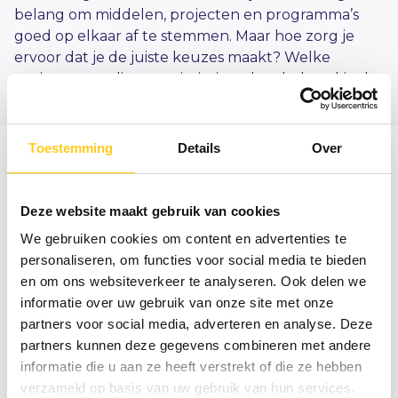
belang om middelen, projecten en programma’s
goed op elkaar af te stemmen. Maar hoe zorg je
ervoor dat je de juiste keuzes maakt? Welke
projecten verdienen prioriteit en hoe behoud je de
balans binnen je portfolio?
Toestemming
Details
Over
In deze gratis
one
pager ontdek je de 5
essentiële stappen van effectief
Deze website maakt gebruik van cookies
portfoliomanagement. Per stap leggen we uit
We gebruiken cookies om content en advertenties te
wat het inhoudt, waarom het cruciaal is en aan
personaliseren, om functies voor social media te bieden
welke randvoorwaarden je moet voldoen. Dit
en om ons websiteverkeer te analyseren. Ook delen we
geeft je inzicht in wat nodig is om
informatie over uw gebruik van onze site met onze
portfoliomanagement succesvol in te
zetten
.
partners voor social media, adverteren en analyse. Deze
partners kunnen deze gegevens combineren met andere
Download gratis
onze
informatie die u aan ze heeft verstrekt of die ze hebben
onepager door je gegevens
verzameld op basis van uw gebruik van hun services.
achter te laten via onderstaand