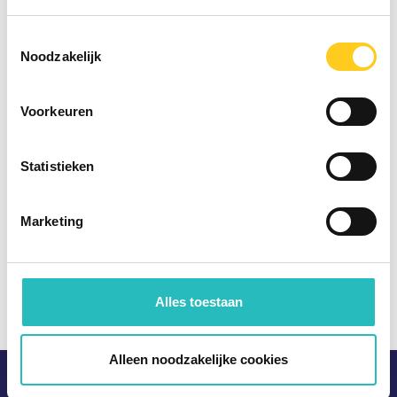
contactformulier
Toestemmingsselectie
Noodzakelijk
First
Last
Voorkeuren
E-mailadres
Statistieken
Mobiel nummer
Marketing
Bedrijfsnaam
Alles toestaan
E-mail mij de onepager!
Critical Minds HQ
Alleen noodzakelijke cookies
Burgemeester Breenplantsoen 1