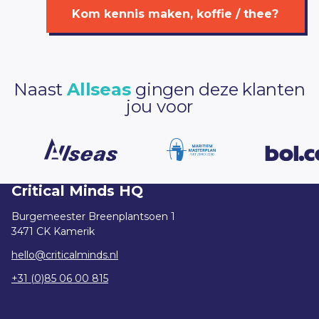
Kom kennis maken, koffie / thee?
Naast
Allseas
gingen deze klanten
jou voor
Critical Minds HQ
Burgemeester Breenplantsoen 1
3471 CK Kamerik
hello@criticalminds.nl
+31 (0)85 06 00 815