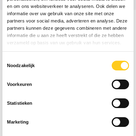
en om ons websiteverkeer te analyseren. Ook delen we
informatie over uw gebruik van onze site met onze
partners voor social media, adverteren en analyse. Deze
Dag 1:
partners kunnen deze gegevens combineren met andere
informatie die u aan ze heeft verstrekt of die ze hebben
Meeting met management
verzameld op basis van uw gebruik van hun services.
Persoonlijke verhalen aan elkaar te vertellen
over de passie voor QHSE
Toestemmingsselectie
Persoonlijke Why en team Why ontdekken
Noodzakelijk
Door middel van Fishbowl oefening, vanuit de
toekomst teruggekeken op 2019
Team symbool gemaakt “We are QHSE”
Voorkeuren
Bespreken doorontwikkelde
Strategiedocument
Statistieken
Aansluiten van safety-officers van de schepen
en de werven
Marketing
Dag 2: