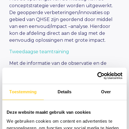
conceptstrategie verder worden uitgewerkt.
De geopperde verbeteringen/innovaties op
gebied van QHSE zijn geordend door middel
van een eenvoud/impact –analyse. Hierdoor
kon de afdeling direct aan de slag met de
eenvoudig oplossingen met grote impact.
Tweedaagse teamtraining
Met de informatie van de observatie en de
input van de strategiemiddag hebben we
gezamenlijk met het afdelingshoofd een
uitgebreid en intensief programma voor de
tweedaagse teamtraining samengesteld. Op de
Toestemming
Details
Over
tweedaagse was het team voor het eerst, sinds
de uitbreiding, compleet. Dat bood een mooie
gelegenheid om elkaar beter te leren kennen
Deze website maakt gebruik van cookies
en de teamopdracht scherp te krijgen. Dat
We gebruiken cookies om content en advertenties te
hebben we gedaan door:
personaliseren, om functies voor social media te bieden