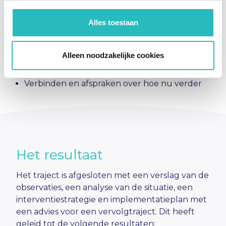
Meeting met management
Alles toestaan
In groepen aan de slag met verschillende
thema’s t.b.v teamplan
Samenwerkingsoefening (Warpspeed)
Alleen noodzakelijke cookies
Terugkoppeling aan elkaar en weer aan de slag
met verschillende thema’s
Verbinden en afspraken over hoe nu verder
Het resultaat
Het traject is afgesloten met een verslag van de
observaties, een analyse van de situatie, een
interventiestrategie en implementatieplan met
een advies voor een vervolgtraject. Dit heeft
geleid tot de volgende resultaten: