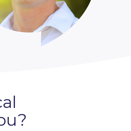
al
you?