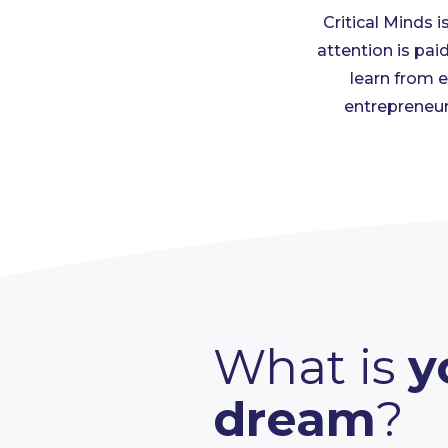
Critical Minds 
attention is pai
learn from e
entrepreneurs
What is
y
dream
?