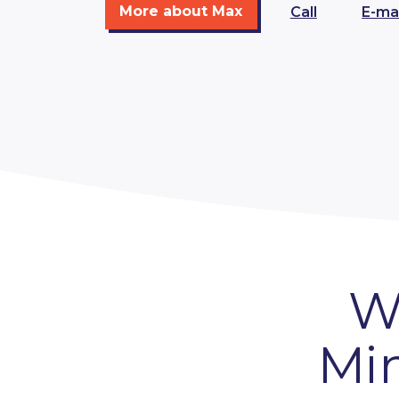
More about Max
Call
E-mai
W
Mi