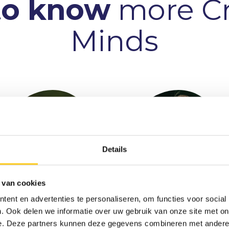
to know
more Cri
Minds
Details
 van cookies
ent en advertenties te personaliseren, om functies voor social
Tjardo
Bas Schreuder
. Ook delen we informatie over uw gebruik van onze site met on
Ondernemer & Consultant
Meulenbroek
e. Deze partners kunnen deze gegevens combineren met andere i