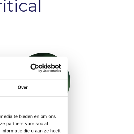
tical
Over
 media te bieden en om ons
Niels Mani
ze partners voor social
Project Performance and
nformatie die u aan ze heeft
Planning Consultant &