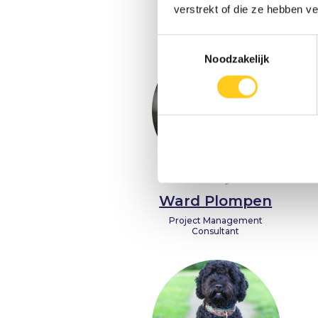
Founder & Entrepreneur
verstrekt of die ze hebben v
Toestemmingsselectie
Noodzakelijk
Ward Plompen
Project Management
Consultant