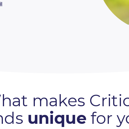
l
hat makes Critic
nds
unique
for 