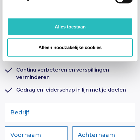
Laat ook jouw
projecten &
organisatie excelleren
Alles toestaan
Neem contact op voor een gratis analyse en ga voor
resultaat!
Alleen noodzakelijke cookies
Verkorte doorlooptijden van projecten en
processen
Continu verbeteren en verspillingen
verminderen
Gedrag en leiderschap in lijn met je doelen
Bedrijf
Voornaam
Achternaam