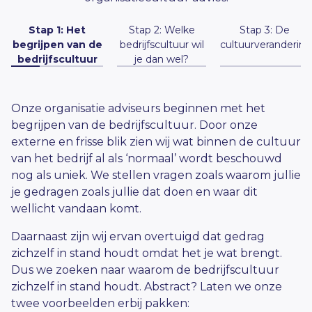
Stap 1: Het
Stap 2: Welke
Stap 3: De
begrijpen van de
bedrijfscultuur wil
cultuurverandering
bedrijfscultuur
je dan wel?
Onze organisatie adviseurs beginnen met het
Oké, we weten waarom men zich gedraagt zoals ze
Dan gaan we samen aan de slag om de
begrijpen van de bedrijfscultuur. Door onze
zich gedragen en wat dit in stand houdt. Dit heeft
bedrijfscultuur te veranderen zodat deze
externe en frisse blik zien wij wat binnen de cultuur
voor-en nadelen. Om deze bedrijfscultuur te gaan
tot meer resultaten leidt.
van het bedrijf al als ‘normaal’ wordt beschouwd
veranderen is het belangrijk om met elkaar de
Hoe we dat doen?
nog als uniek. We stellen vragen zoals waarom jullie
vraag te beantwoorden:” Welke cultuur willen we
je gedragen zoals jullie dat doen en waar dit
dan wel?” En dan is het ook heel belangrijk om te
Samen met jou als opdrachtgever;
wellicht vandaan komt.
kijken naar de voor-en nadelen van deze cultuur.
want jij bent als leider een belangrijk
instrument in deze verandering;
Daarnaast zijn wij ervan overtuigd dat gedrag
Stel de cultuur van je bedrijf zorgt ervoor dat
Door bewust gedrag te verbreken op
zichzelf in stand houdt omdat het je wat brengt.
iedereen volledige eigenaarschap neemt; wat
een zorgvuldige manier waardoor de
Dus we zoeken naar waarom de bedrijfscultuur
zou dit droomscenario als nadelen kunnen
negatieve impact minimaal is;
zichzelf in stand houdt. Abstract? Laten we onze
hebben? Waarschijnlijk voel je als manager
Met een helder veranderprogramma
twee voorbeelden erbij pakken:
minder controle; want je werknemers voeren