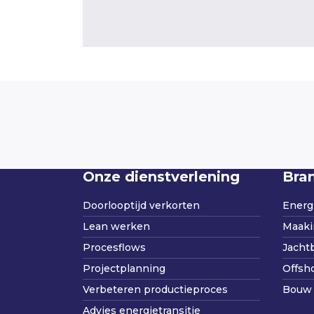
Onze dienstverlening
Bra
Doorlooptijd verkorten
Energi
Lean werken
Maaki
Procesflows
Jacht
Projectplanning
Offsh
Verbeteren productieproces
Bouw 
Advies energietransitie