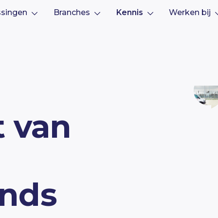
ssingen
Branches
Kennis
Werken bij
t van
inds