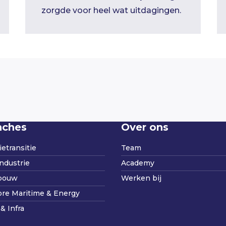
zorgde voor heel wat uitdagingen.
nches
Over ons
etransitie
Team
ndustrie
Academy
bouw
Werken bij
ore Maritime & Energy
& Infra