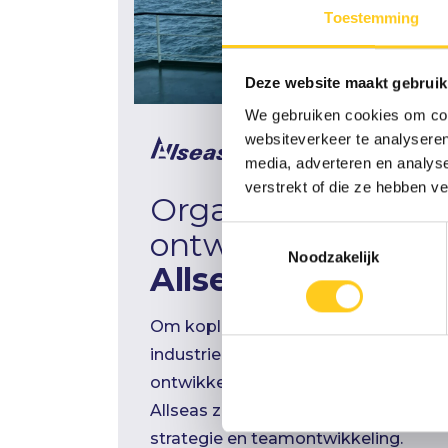
Toestemming
Deze website maakt gebruik
We gebruiken cookies om cont
websiteverkeer te analyseren
media, adverteren en analys
verstrekt of die ze hebben v
Organisatie
Toestemmingsselectie
ontwikkeling bij
Noodzakelijk
Allseas
Om koploper te blijven in de
industrie is er constante
ontwikkeling nodig. Daarom blijft
Allseas zich ontwikkelen met
strategie en teamontwikkeling.