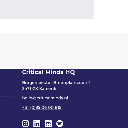
Critical Minds HQ
Burgemeester Breenplantsoen 1
3471 CK Kamerik
hello@criticalminds.nl
+31 (0)85 06 00 815