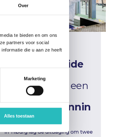
Over
 media te bieden en om ons
ze partners voor social
nformatie die u aan ze heeft
Een
uitgebreide
productie
Marketing
capaciteit
en een
optimale
productieplannin
g
Alles toestaan
In Tilburg lag de uitdaging om twee