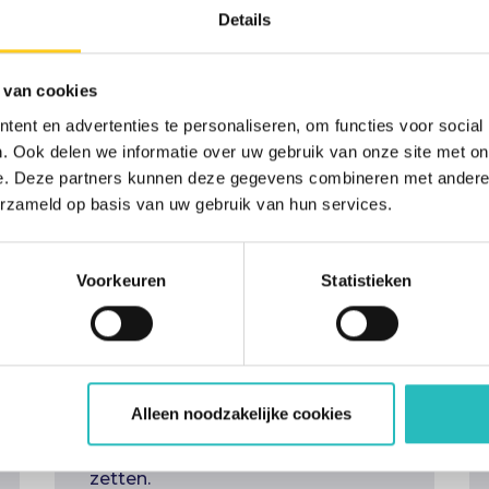
Details
 van cookies
ent en advertenties te personaliseren, om functies voor social
. Ook delen we informatie over uw gebruik van onze site met on
e. Deze partners kunnen deze gegevens combineren met andere i
erzameld op basis van uw gebruik van hun services.
Inzicht en grip op
projecten bij
Voorkeuren
Statistieken
Damen Shipyards
Door inzichtelijke planning voor
zowel lopende als toekomstige
Alleen noodzakelijke cookies
projecten worden projectmanagers
in staat gesteld om prioriteiten te
zetten.