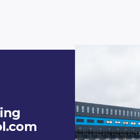
ing
l.com