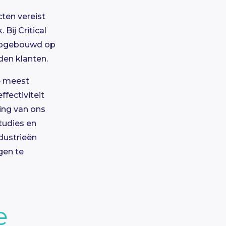
ten vereist
Bij Critical
 opgebouwd op
den klanten.
e meest
ffectiviteit
ing van ons
tudies en
dustrieën
gen te
e