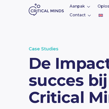
Aanpak
Oplo
Contact
Ga naar de inhoud
Case Studies
De Impac
succes bij
Critical M