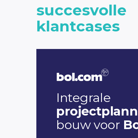
succesvolle
klantcases
Integrale
projectplann
bouw voor
Bo