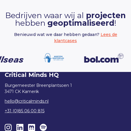
Bedrijven waar wij al
projecten
hebben
geoptimaliseerd
!
Benieuwd wat we daar hebben gedaan?
Lees de
klantcases
Critical Minds HQ
Burgemeester Breenplantsoen 1
3471 CK Kamerik
hello@criticalminds.nl
+31 (0)85 06 00 815