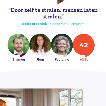
Door zelf te stralen, mensen laten
stralen.
Meike
Broenink
,
Ondernemer & Consultant
42
Thijmen
Fleur
Fabienne
+CM's