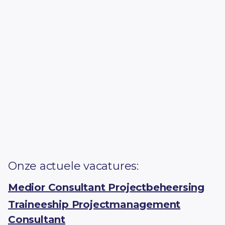
Kom jij ons team versterken?
Word onderdeel
van ons dynamische team en maak het verschil! Bij
Critical Minds krijg je de kans om je talenten te
ontwikkelen, samen te werken met gepassioneerde
professionals en bij te dragen aan het succes van
toonaangevende projecten. Ontdek onze
vacatures en begin vandaag nog aan jouw nieuwe
avontuur!
Kom kennis maken op onze
Inhousemiddag!
Onze actuele vacatures:
Medior Consultant Projectbeheersing
Traineeship Projectmanagement
Consultant