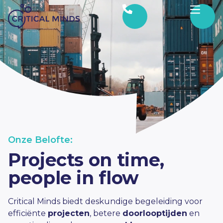
Ga naar de inhoud
Onze Belofte:
Projects on time,
people in flow
Critical Minds biedt deskundige begeleiding voor
efficiënte
projecten
, betere
doorlooptijden
en