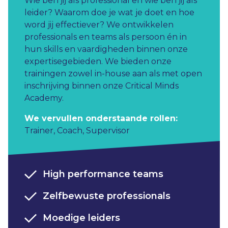
Wie ben jij als professional en wie ben jij als
leider? Waarom doe je wat je doet en hoe
word jij effectiever? ​ We ontwikkelen
professionals en teams als persoon én in
hun skills en vaardigheden binnen onze
expertisegebieden. We bieden onze
trainingen zowel in-house aan als met open
inschrijving binnen onze Critical Minds
Academy.
We vervullen onderstaande rollen:
Trainer
,
Coach
,
Supervisor
High performance teams
Zelfbewuste professionals​
Moedige leiders​