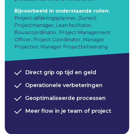
Bijvoorbeeld in onderstaande rollen:
Project-/afdelingsplanner
,
(Junior)
Projectmanager
,
Lean facilitator
,
Bouwcoördinator
,
Project Management
Officer
,
Project Coördinator
,
Manager
Projecten
,
Manager Projectbeheersing
Direct grip op tijd en geld
Operationele verbeteringen
Geoptimaliseerde processen
Meer flow in je team of project