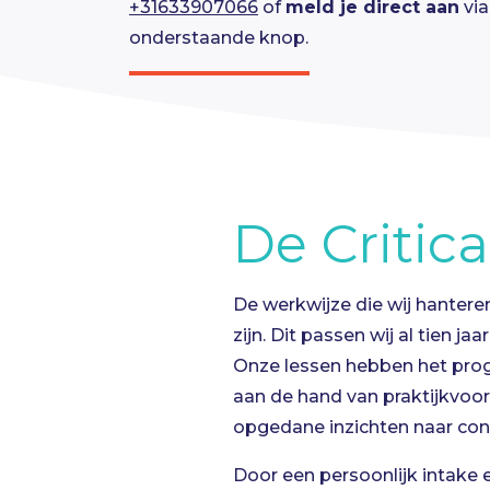
+31633907066
of
meld je direct aan
via
onderstaande knop.
Meld je nu aan!
De Critic
De werkwijze die wij hanteren
zijn. Dit passen wij al tien ja
Onze lessen hebben het pro
aan de hand van praktijkvoor
opgedane inzichten naar con
Door een persoonlijk intake 