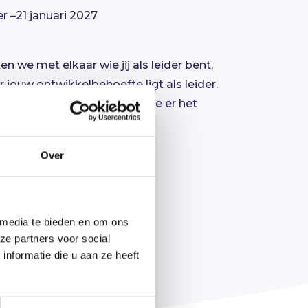
r –21 januari 2027
 we met elkaar wie jij als leider bent,
r jouw ontwikkelbehoefte ligt als leider.
traject te beginnen, zodat je er het
ef lunch
Over
 media te bieden en om ons
ze partners voor social
nformatie die u aan ze heeft