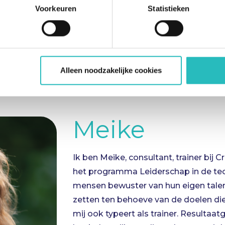
Voorkeuren
Statistieken
De
trainers
:
Alleen noodzakelijke cookies
Meike Broenink
Tjardo Meulenbroek
Meike
Tjardo
Ik ben Meike, consultant, trainer bij C
Ik ben Tjardo, ondernemer bij Critic
het programma Leiderschap in de tec
trainer en coach bij de Critical Minds 
mensen bewuster van hun eigen talen
afgelopen 15 jaar heb geleerd als on
zetten ten behoeve van de doelen die
persoonlijke en professionele ontwik
mij ook typeert als trainer. Resultaat
te zien wat voor een steile leercur