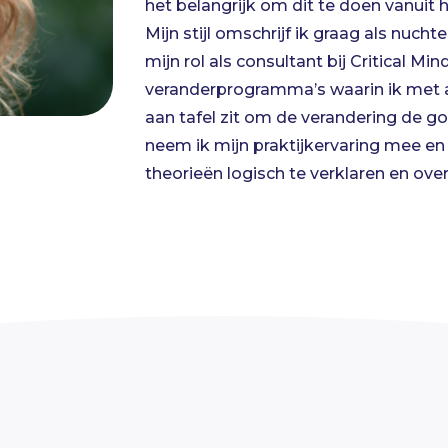
het belangrijk om dit te doen vanuit
doormaken wanneer zij echt aandacht
Mijn stijl omschrijf ik graag als nucht
ontwikkeling. Ik kijk ernaar uit om nog
mijn rol als consultant bij Critical Mi
het optimaal benutten van het poten
veranderprogramma’s waarin ik met al
aanbod!
aan tafel zit om de verandering de goe
neem ik mijn praktijkervaring mee en
theorieën logisch te verklaren en ov