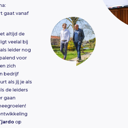
ma:
rt gaat vanaf
t altijd de
gt veelal bij
 als leider nog
epalend voor
en zich
n bedrijf
t als jij je als
ls de leiders
er gaan
 meegroeien!
ontwikkeling
Tjardo
op