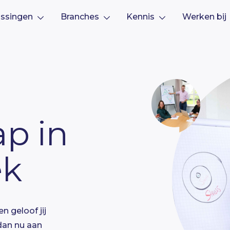
ssingen
Branches
Kennis
Werken bij
ap in
ek
en geloof jij
 dan nu aan