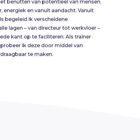
 het benutten van potentieel van mensen.
 hebben voor zichzelf en hun eigen
er, energiek en vanuit aandacht. Vanuit
 veel meer trainingen, die gericht zijn op
nds begeleid ik verscheidene
tieel van mensen, toe te voegen aan ons
le lagen – van directeur tot werkvloer –
de kant op te faciliteren. Als trainer
 probeer ik deze door middel van
erdraagbaar te maken.