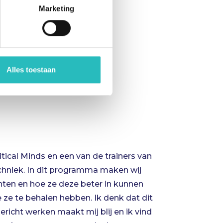
Marketing
Alles toestaan
ritical Minds en een van de trainers van
al Minds. Samen met Bas en Meike ben ik
hniek. In dit programma maken wij
Academy. Hierin kan ik alles wat ik de
ten en hoe ze deze beter in kunnen
dernemer en op het gebied van
 ze te behalen hebben. Ik denk dat dit
keling overbrengen. Het is geweldig om
gericht werken maakt mij blij en ik vind
ve de deelnemers van onze Academy