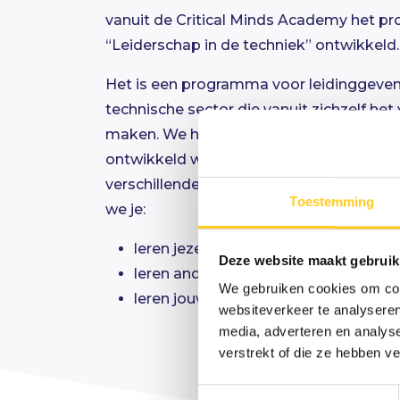
vanuit de Critical Minds Academy het 
“Leiderschap in de techniek” ontwikkeld.
Het is een programma voor leidinggeven
technische sector die vanuit zichzelf het 
maken. We hebben een 3-daags progr
ontwikkeld waarin jij als leider centraal st
verschillende contexten. In het kort bete
Toestemming
we je:
leren jezelf te ontwikkelen
Deze website maakt gebruik
leren anderen te laten ontwikkelen
We gebruiken cookies om cont
leren jouw organisatiedoelen te bere
websiteverkeer te analyseren
media, adverteren en analys
verstrekt of die ze hebben v
Toestemmingsselectie