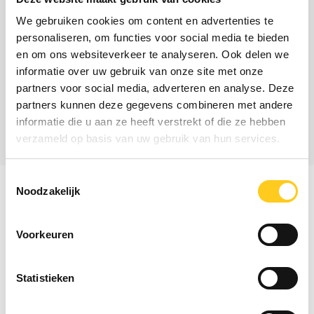
hierin het goede voorbeeld geven.
We gebruiken cookies om content en advertenties te
Om duurzame verandering vast te houden,
personaliseren, om functies voor social media te bieden
borgen we de veranderingen niet alleen in
en om ons websiteverkeer te analyseren. Ook delen we
processen, systemen en gedrag, maar ook
informatie over uw gebruik van onze site met onze
door het opleiden en ontwikkelen van eigen
partners voor social media, adverteren en analyse. Deze
mensen om zelf vervolg te geven aan de
partners kunnen deze gegevens combineren met andere
ingeslagen weg en continu te blijven
informatie die u aan ze heeft verstrekt of die ze hebben
verbeteren.
verzameld op basis van uw gebruik van hun services.
Toestemmingsselectie
Noodzakelijk
Aan de slag
Voorkeuren
Meewerken
Strategische
Ontwikkeling
programma's
Statistieken
We werken mee en
We implementeren jouw
We ontwikkelen jouw