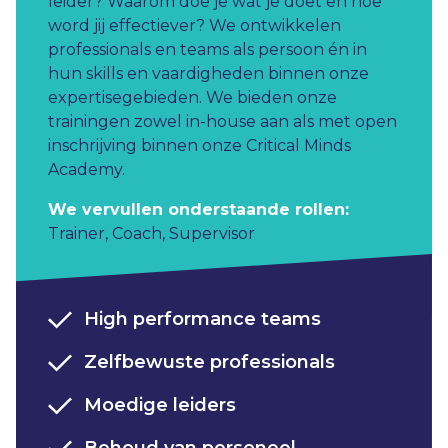
leider? Waarom doe je wat je doet en hoe
word jij effectiever? ​ We ontwikkelen
professionals en teams als persoon én in
hun skills en vaardigheden binnen onze
expertisegebieden. We bieden onze
trainingen zowel in-house aan als met open
inschrijving binnen onze Critical Minds
Academy.
We vervullen onderstaande rollen:
Trainer
,
Coach
,
Supervisor
High performance teams
Zelfbewuste professionals​
Moedige leiders​