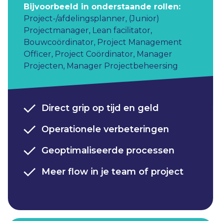
Bijvoorbeeld in onderstaande rollen:
Project-/afdelingsplanner
,
(Junior)
Projectmanager
,
Lean facilitator
,
Bouwcoördinator
,
Project Management
Officer
,
Project Coördinator
,
Manager
Projecten
,
Manager Projectbeheersing
Direct grip op tijd en geld
Operationele verbeteringen
Geoptimaliseerde processen
Meer flow in je team of project