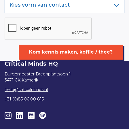
Kies vorm van contact
Kom kennis maken, koffie / thee?
Critical Minds HQ
Burgemeester Breenplantsoen 1
3471 CK Kamerik
hello@criticalminds.nl
+31 (0)85 06 00 815