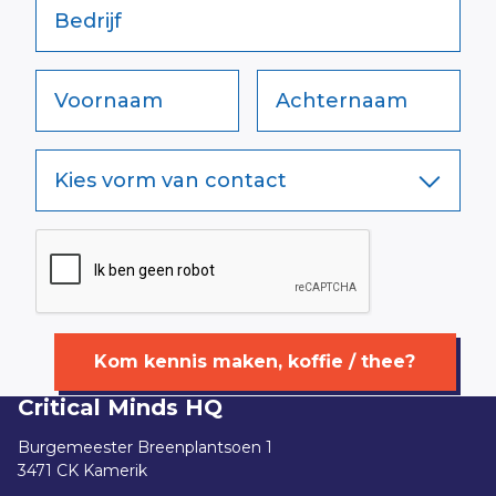
Bedrijf
Voornaam
Achternaam
Kies vorm van contact
Kom kennis maken, koffie / thee?
Critical Minds HQ
Burgemeester Breenplantsoen 1
3471 CK Kamerik