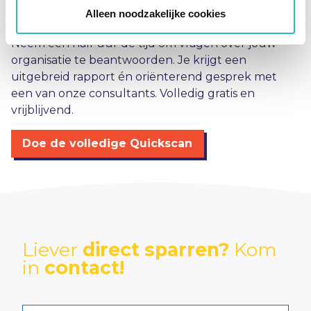
Doe de volledige Quickscan!
Alleen noodzakelijke cookies
Neem een half uur de tijd om vragen over jouw
organisatie te beantwoorden. Je krijgt een
uitgebreid rapport én oriënterend gesprek met
een van onze consultants. Volledig gratis en
vrijblijvend.
Doe de volledige Quickscan
Liever
direct sparren?
Kom
in
contact!