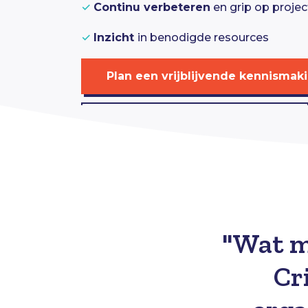
✓
Continu verbeteren
en grip op proje
✓
Inzicht
in benodigde resources
Plan een vrijblijvende kennismak
Download onze gratis whitepaper
"Wat m
Cri