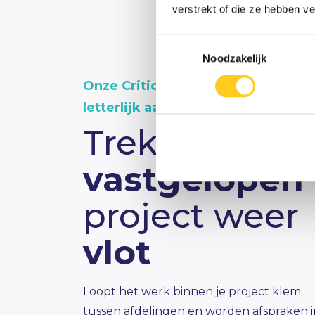
verstrekt of die ze hebben v
Toestemmingsselectie
Noodzakelijk
Onze Critical Minds
springen
letterlijk aan boord
Trek het
vastgelopen
project weer
vlot
Loopt het werk binnen je project klem
tussen afdelingen en worden afspraken i