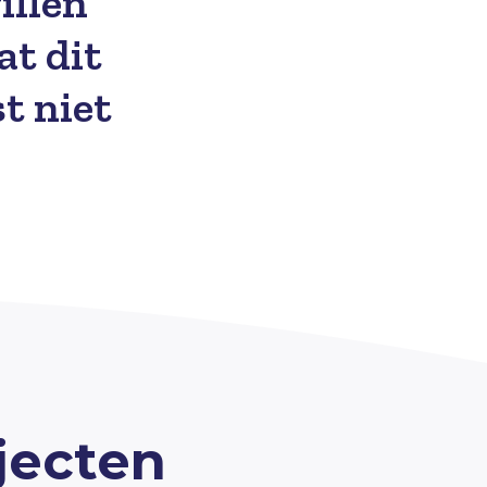
illen
at dit
t niet
jecten