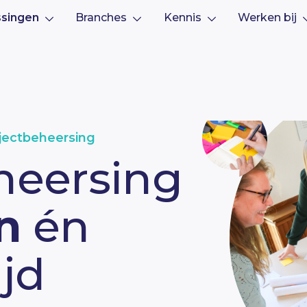
ssingen
Branches
Kennis
Werken bij
ojectbeheersing
heersing
n
én
jd