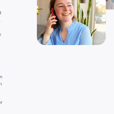
g
t
,
s
en
n
r