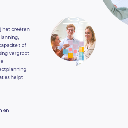
j het creëren
lanning,
apaciteit of
ing vergroot
de
ectplanning
.
ties helpt
n en