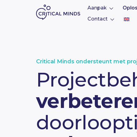
Aanpak
Oplo
Contact
Ga naar de inhoud
Critical Minds ondersteunt met pr
Projectbe
verbetere
doorloopti