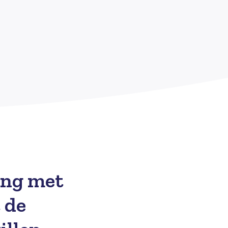
ing met
t de