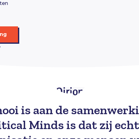
cten
ing
ooi is aan de samenwerk
tical Minds is dat zij ech