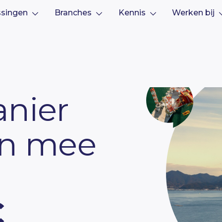
ssingen
Branches
Kennis
Werken bij
nier
en mee
j
C