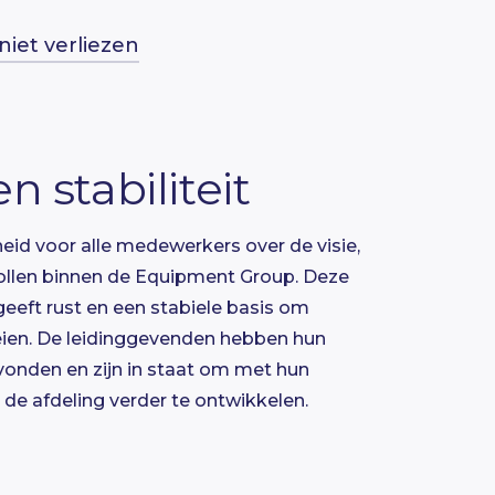
niet verliezen
n stabiliteit
en deadlines
lezier en
cht voor
kheid voor alle medewerkers over de visie,
orlooptijden en voortgang zijn
nwerking
rollen binnen de Equipment Group. Deze
 zijn de medewerkers gecommitteerd aan
geeft rust en een stabiele basis om
an deadlines. Er worden regelmatig
eien. De leidinggevenden hebben hun
evoerd over de planning en voortgang
nisgebieden konden snel worden
evonden en zijn in staat om met hun
de niveaus in de organisatie. Deze
in kaart worden gebracht. Medewerkers
e afdeling verder te ontwikkelen.
orden gevoed met voortgang,
ij wie ze terecht konden met vragen over
 performance.
Dit zorgde voor meer werkplezier en gaf
de gelegenheid om op een andere