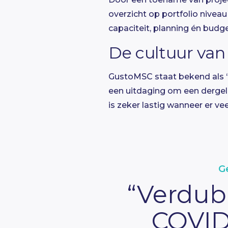
overzicht op portfolio niveau
capaciteit, planning én budg
De cultuur van
GustoMSC staat bekend als “e
een uitdaging om een dergel
is zeker lastig wanneer er v
G
“Verdubb
COVID-