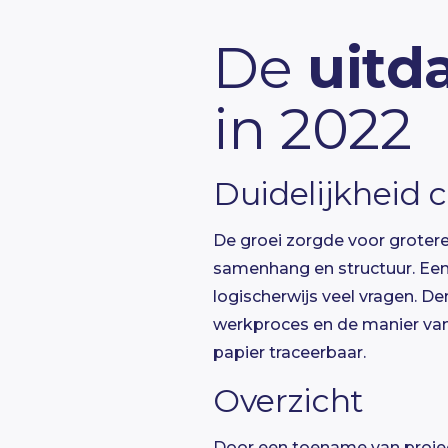
De
uitd
in 2022
Duidelijkheid 
De groei zorgde voor groter
samenhang en structuur. Een
logischerwijs veel vragen. De
werkproces en de manier van 
papier traceerbaar.
Overzicht
Door een toename van projec