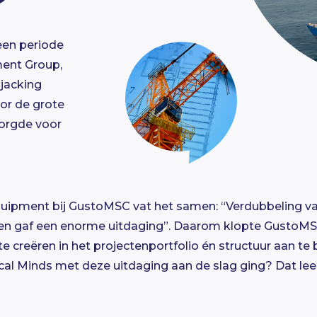
en periode
ment Group,
 jacking
or de grote
zorgde voor
quipment bij GustoMSC vat het samen: “Verdubbeling van
den gaf een enorme uitdaging”. Daarom klopte GustoMSC
e creëren in het projectenportfolio én structuur aan te 
cal Minds met deze uitdaging aan de slag ging? Dat lees