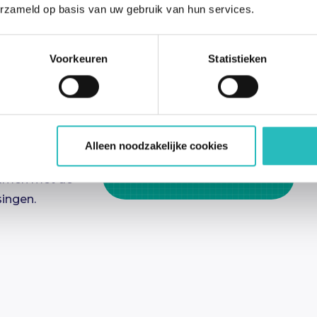
en in
erzameld op basis van uw gebruik van hun services.
“Ecdysis”.
 groeien”. Het
Voorkeuren
Statistieken
. Het moment
bare periode.
oces van de
et Ecdysis-
aakt voor
Alleen noodzakelijke cookies
ng van
samen met de
ingen.