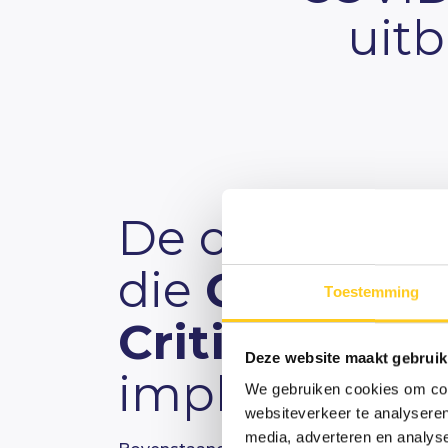
uit
De oplossing
die
GustoMS
Toestemming
Critical Mind
Deze website maakt gebruik
implementee
We gebruiken cookies om cont
websiteverkeer te analyseren
media, adverteren en analys