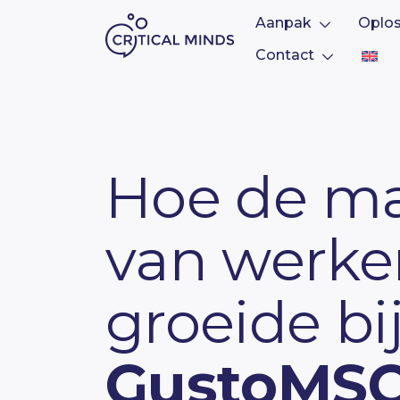
Aanpak
Oplo
Contact
Ga naar de inhoud
Hoe de ma
van werk
groeide bi
GustoMS