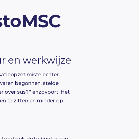
stoMSC
ur en werkwijze
satieopzet miste echter
 waren begonnen, stelde
 er over sus?” enzovoort. Het
en te zitten en minder op
tstond ook de behoefte aan