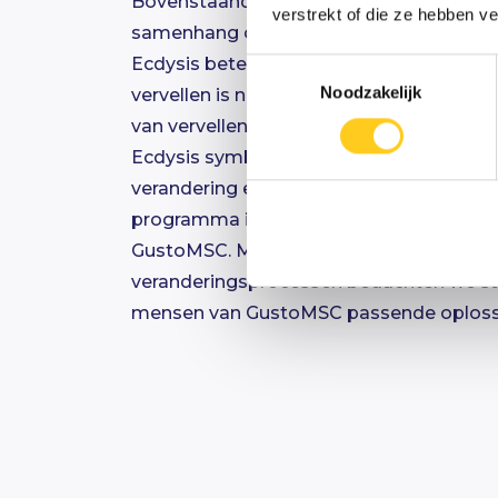
Bovenstaande uitdagingen zijn integraal 
verstrekt of die ze hebben v
samenhang opgepakt in het programma 
Ecdysis betekent letterlijk “het uit je vel
Toestemmingsselectie
Noodzakelijk
vervellen is nodig om groter te worden
van vervellen is een kritieke, maar kwets
Ecdysis symboliseert dus precies het pr
verandering en die kwetsbare periode. H
programma is speciaal en op maat gem
GustoMSC. Met onze expertise en ervari
veranderingsprocessen bedachten we 
mensen van GustoMSC passende oploss