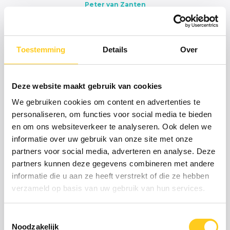
Peter van Zanten
IHC Global Production B.V.
Toestemming
Details
Over
Laat ook jouw
projecten &
organisatie excelleren
Deze website maakt gebruik van cookies
Neem contact op voor een gratis analyse en ga voor
We gebruiken cookies om content en advertenties te
resultaat!
personaliseren, om functies voor social media te bieden
Verkorte doorlooptijden van projecten en
en om ons websiteverkeer te analyseren. Ook delen we
processen
informatie over uw gebruik van onze site met onze
partners voor social media, adverteren en analyse. Deze
Continu verbeteren en verspillingen
partners kunnen deze gegevens combineren met andere
verminderen
informatie die u aan ze heeft verstrekt of die ze hebben
verzameld op basis van uw gebruik van hun services.
Gedrag en leiderschap in lijn met je doelen
Toestemmingsselectie
Noodzakelijk
Bedrijf