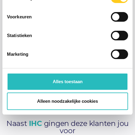
Voorkeuren
Voornaam
Achternaam
Statistieken
Kies vorm van contact
Marketing
Alles toestaan
Kom kennis maken, koffie / thee?
Alleen noodzakelijke cookies
Naast
IHC
gingen deze klanten jou
voor