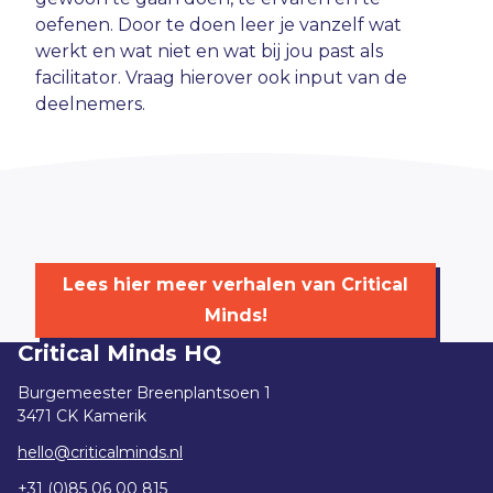
oefenen. Door te doen leer je vanzelf wat
werkt en wat niet en wat bij jou past als
facilitator. Vraag hierover ook input van de
deelnemers.
Lees hier meer verhalen van Critical
Minds!
Critical Minds HQ
Burgemeester Breenplantsoen 1
3471 CK Kamerik
hello@criticalminds.nl
+31 (0)85 06 00 815