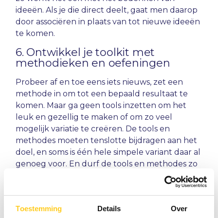
ideeën. Als je die direct deelt, gaat men daarop
door associëren in plaats van tot nieuwe ideeën
te komen.
6. Ontwikkel je toolkit met
methodieken en oefeningen
Probeer af en toe eens iets nieuws, zet een
methode in om tot een bepaald resultaat te
komen. Maar ga geen tools inzetten om het
leuk en gezellig te maken of om zo veel
mogelijk variatie te creëren. De tools en
methodes moeten tenslotte bijdragen aan het
doel, en soms is één hele simpele variant daar al
genoeg voor. En durf de tools en methodes zo
aan te passen dat ze voor jou en het doel
werken.
7. Luisteren en doorvragen
Toestemming
Details
Over