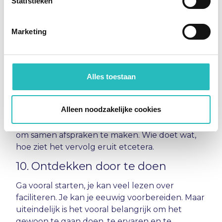
Statistieken
gesprekken. En een planning loopt eigenlijk
nooit zoals je hebt bedacht, dan is het fijn als je
last minute nog kan schakelen en niet in
Marketing
tijdnood komt. Geef vooraf aan dat jij de tijd
bewaakt, en dat er soms opdrachten met
tijdsdruk aankomen. Niet omdat er te weinig
tijd is, maar omdat dat kwaliteit oplevert.
Alles toestaan
9. Samen vervolgafspraken maken
en terugkoppelen
Alleen noodzakelijke cookies
Aan het einde van een sessie is het belangrijk
om samen afspraken te maken. Wie doet wat,
hoe ziet het vervolg eruit etcetera.
10. Ontdekken door te doen
Ga vooral starten, je kan veel lezen over
faciliteren. Je kan je eeuwig voorbereiden. Maar
uiteindelijk is het vooral belangrijk om het
gewoon te gaan doen, te ervaren en te