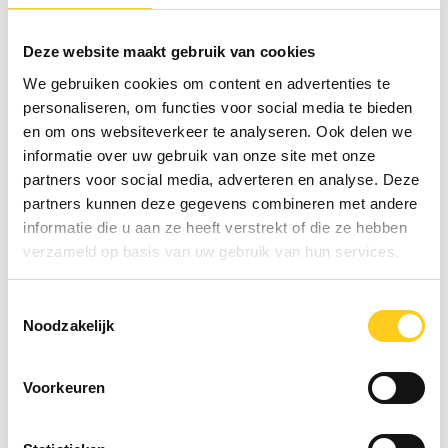
De belangrijkste verantwoordelijkheid van een
facilitator is om een omgeving te creëren
Deze website maakt gebruik van cookies
waarin iedere deelnemer kan floreren. Een
We gebruiken cookies om content en advertenties te
facilitator analyseert het functioneren van de
personaliseren, om functies voor social media te bieden
groep als geheel, en kijkt naar de rol van de
en om ons websiteverkeer te analyseren. Ook delen we
individuen binnen de groepsdynamiek.
informatie over uw gebruik van onze site met onze
Luisteren en doorvragen is een van de
partners voor social media, adverteren en analyse. Deze
belangrijkste eigenschappen van een facilitator.
partners kunnen deze gegevens combineren met andere
In het leiden van het gesprek geef je soms een
informatie die u aan ze heeft verstrekt of die ze hebben
samenvatting en bewaak je dat iedereen de
verzameld op basis van uw gebruik van hun services.
ruimte krijgt om bij te dragen.
8. Tijdsplanning
Toestemmingsselectie
Noodzakelijk
In de voorbereiding is het goed om niet een te
vol programma in te plannen. Men heeft soms
even tijd nodig om in een onderwerp te komen,
Voorkeuren
afwisseling tussen plenair en groepjes kost tijd,
er is tijd nodig voor pauzes en informele