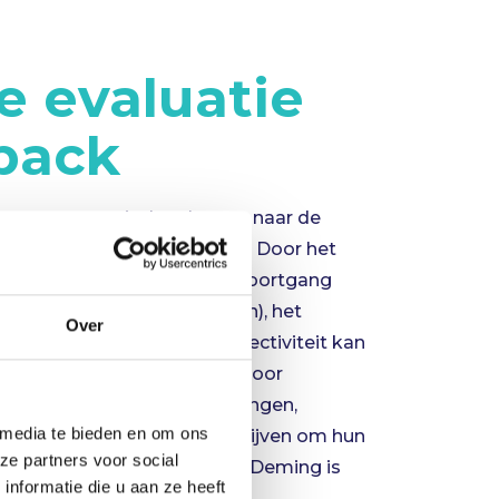
e evaluatie
back
en van strategische plannen naar de
oces van leren en verbeteren. Door het
voor het monitoren van de voortgang
 van onze expertisegebieden), het
Over
n het evalueren van de effectiviteit kan
rganisatie worden gewerkt. Door
n en aanpassingen aan te brengen,
 media te bieden en om ons
or zorgen dat ze op koers blijven om hun
ze partners voor social
welbekende PDCA-cyclus van Deming is
nformatie die u aan ze heeft
e.