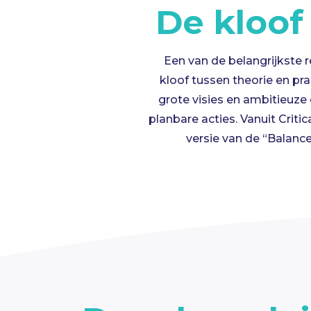
De
k
loof
Een van de belangrijkste 
kloof tussen theorie en pr
grote visies en ambitieuze
planbare acties. Vanuit Cri
versie van
de
“
Bal
anc