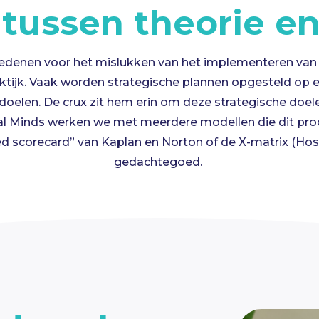
 tussen
t
heorie e
redenen voor het mislukken van het implementeren van 
aktijk. Vaak worden strategische plannen opgesteld op 
 doelen.
De crux zit hem erin om deze strategische doele
tical Minds werken we met meerdere modellen die dit pr
ed
sc
orecard” van
Kaplan en Norton
of de X-matrix (
Hos
gedachtegoe
d
.