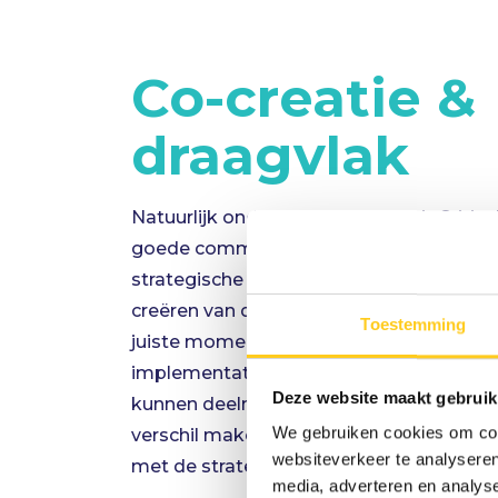
Co-creatie &
draagvlak
Natuurlijk onderkennen we vanuit Critic
goede communicatie als het gaat over 
strategische plannen. Waar wij het versc
creëren van draagvlak door de mensen i
Toestemming
juiste moment) te laten meedenken en -
implementatie. Door heldere kaders te st
Deze website maakt gebruik
kunnen deelnemers aan de strategische i
We gebruiken cookies om cont
verschil maken door hun kennis en creativit
websiteverkeer te analyseren
met de strategische doelen.
media, adverteren en analys