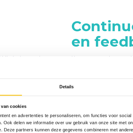
Continu
en feed
al Minds de waarde van
Het proces van het vertal
het implementeren van
praktijk is een continu pr
hil maken is door het
opzetten van structuren 
n de processen (op het
(
projectbeheersing
is een
Details
doen tijdens de
verzamelen van feedback e
ellen vanuit leiderschap
er richting een lerende o
 van cookies
nitiatieven echt het
regelmatig te reflectere
ent en advertenties te personaliseren, om functies voor social
eit in te zetten in lijn
kunnen organisaties ervo
. Ook delen we informatie over uw gebruik van onze site met on
doelen te bereiken. De 
e. Deze partners kunnen deze gegevens combineren met andere i
ook hier van grote waard