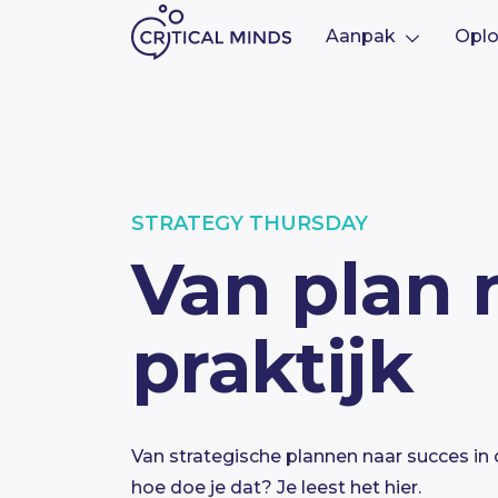
Aanpak
Oplo
Ga naar de inhoud
STRATEGY THURSDAY
Van plan 
praktijk
Van
s
trategische
plannen naar succes in 
hoe doe je dat? Je leest het hier.