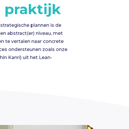
n
p
raktijk
strategische plannen is de
een abstract
(er)
niveau, met
n te vertalen naar concrete
oces ondersteunen zoals
onze
hin
Kanri
) uit het
Lean
-