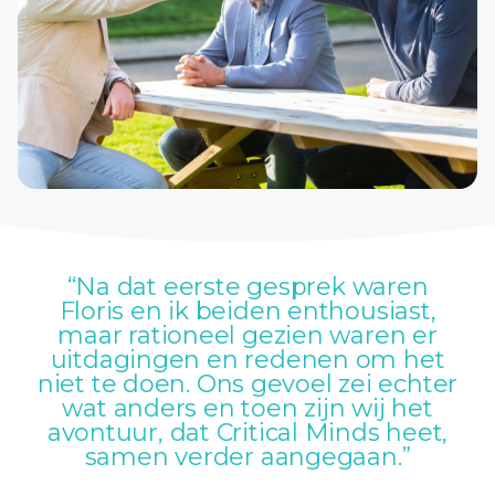
“Na dat eerste gesprek waren
Floris en ik beiden enthousiast,
maar rationeel gezien waren er
uitdagingen en redenen om het
niet te doen. Ons gevoel zei echter
wat anders en toen zijn wij het
avontuur, dat Critical Minds heet,
samen verder aangegaan.”