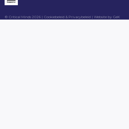
© Critical Minds 2026
Cookiebeleid & Privacybeleid
Website by
GeK