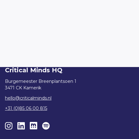
projecten
geoptimal
Lees de
klantcases
Critical Minds HQ
Burgemeester Breenplantsoen 1
3471 CK Kamerik
hello@criticalminds.nl
+31 (0)85 06 00 815