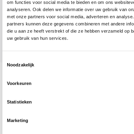
mijzelf en de goede afloop.
om functies voor social media te bieden en om ons websitev
Linksom of rechtsom het komt
analyseren. Ook delen we informatie over uw gebruik van on
altijd goed, ook als het niet goed
met onze partners voor social media, adverteren en analyse
komt. Want dan komt er
partners kunnen deze gegevens combineren met andere info
namelijk iets anders. Het gaat
die u aan ze heeft verstrekt of die ze hebben verzameld op 
erom dat ik mijn keuzes maak
uw gebruik van hun services.
vanuit wie ik ben en waar ik voor
sta.”
Toestemmingsselectie
Noodzakelijk
Voorkeuren
Statistieken
Marketing