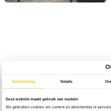
Toestemming
Details
Ov
“Voor mij is ondernemen; Als ik
Deze website maakt gebruik van cookies
het echt niet meer weet, door
We gebruiken cookies om content en advertenties te persona
blijven gaan en vertrouwen op