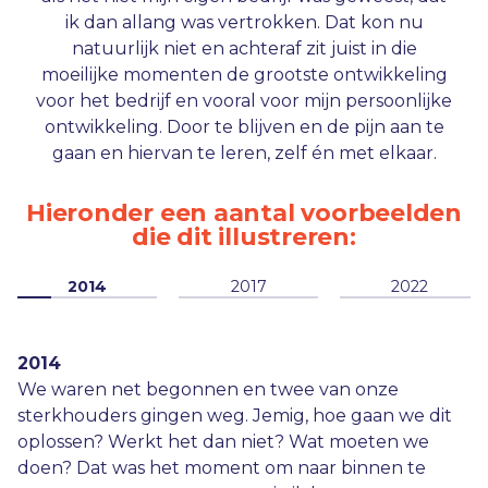
ik dan allang was vertrokken. Dat kon nu
natuurlijk niet en achteraf zit juist in die
moeilijke momenten de grootste ontwikkeling
voor het bedrijf en vooral voor mijn persoonlijke
ontwikkeling. Door te blijven en de pijn aan te
gaan en hiervan te leren, zelf én met elkaar.
Hieronder een aantal voorbeelden
die dit illustreren:
2014
2017
2022
2014
2017
2022
We waren net begonnen en twee van onze
We waren een paar jaar onderweg, hadden net ons
Het liep niet lekker, CM’ers waren ontevreden, zelf
sterkhouders gingen weg. Jemig, hoe gaan we dit
nieuwe pand in Kamerik gekocht en werkten met
haalde ik er niet echt plezier meer uit. Na vele
oplossen? Werkt het dan niet? Wat moeten we
zelfsturende teams. De cijfers waren ook nog eens
gesprekken kwamen we uiteindelijk uit op een
doen? Dat was het moment om naar binnen te
goed, dus van de buitenkant leek het allemaal
structuurverandering van onze organisatie. En op