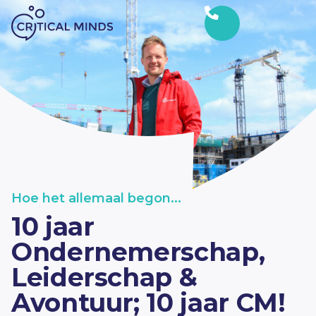
Ga naar de inhoud
Hoe het allemaal begon...
10 jaar
Ondernemerschap,
Leiderschap &
Avontuur; 10 jaar CM!