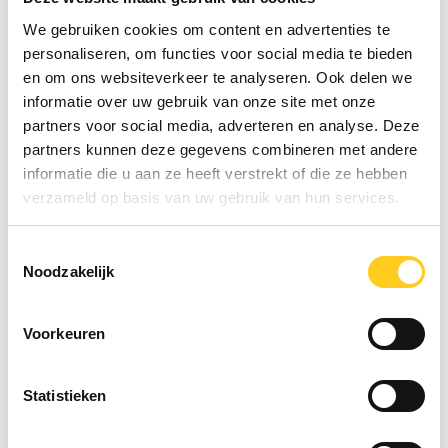
gaat, ben je nog steeds nergens. Goed. Dé
oplossing wat mij betreft is een planning aan de
We gebruiken cookies om content en advertenties te
muur, lees: post-its met een duidelijke
personaliseren, om functies voor social media te bieden
omschrijving van de taak, geplakt in de juiste
en om ons websiteverkeer te analyseren. Ook delen we
kolom op de muur, met een eigen kleurtje
informatie over uw gebruik van onze site met onze
voor elke partij.
partners voor social media, adverteren en analyse. Deze
partners kunnen deze gegevens combineren met andere
informatie die u aan ze heeft verstrekt of die ze hebben
verzameld op basis van uw gebruik van hun services.
Belangrijk ‘detail’: die planning maak je samen
en het liefst vóórdat het project begint. Verder
spreek je met elkaar af hoe je met elkaar
Toestemmingsselectie
Noodzakelijk
samenwerkt; hoe communiceer je en wat doe
je als het allemaal toch net even anders loopt
dan deze mooie muurplanning zegt? Hang die
Voorkeuren
afspraken naast de planning. Denk overigens
niet dat dit alles een kwestie is van een dagje
met elkaar in een kamertje zitten en dat alles
Statistieken
daarna dan gladjes verloopt. Nee, het is cruciaal
dat je wekelijks bij elkaar komt om de planning