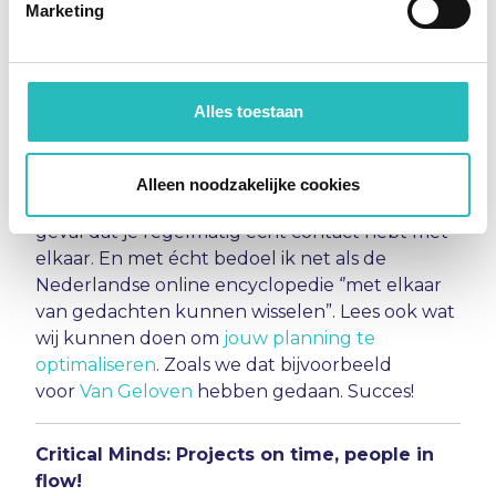
Marketing
met z’n allen door te nemen. Tijdens zo’n
meeting / stand-up, bespreek je ieders
voortgang, eventuele struikelpunten en
hulpvragen plus antwoorden. Wees duidelijk
Alles toestaan
en pas op voor de eerder genoemde
sluipschutter. Dit betekent doorvragen en
concrete afspraken maken. Lukt het niet om zo
Alleen noodzakelijke cookies
vaak bij elkaar te komen? Zorg dan in ieder
geval dat je regelmatig écht contact hebt met
elkaar. En met écht bedoel ik net als de
Nederlandse online encyclopedie ‘’met elkaar
van gedachten kunnen wisselen”.
Lees ook wat
wij kunnen doen om
jouw planning te
optimaliseren
. Zoals we dat bijvoorbeeld
voor
Van Geloven
hebben gedaan. Succes!
Critical Minds: Projects on time, people in
flow!