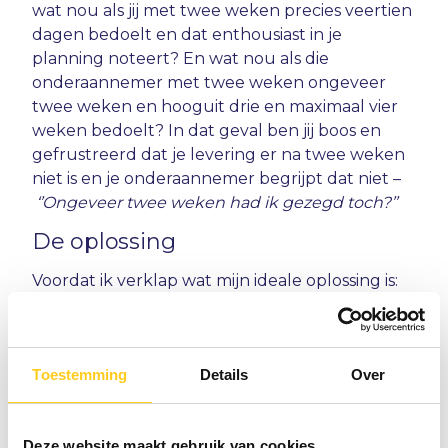
wat nou als jij met twee weken precies veertien
dagen bedoelt en dat enthousiast in je
planning noteert? En wat nou als die
onderaannemer met twee weken ongeveer
twee weken en hooguit drie en maximaal vier
weken bedoelt? In dat geval ben jij boos en
gefrustreerd dat je levering er na twee weken
niet is en je onderaannemer begrijpt dat niet –
‘’Ongeveer twee weken had ik gezegd toch?’’
De oplossing
Voordat ik verklap wat mijn ideale oplossing is:
het is belangrijk dat de oplossing waarmee je
werkt zowel kwalitatief hoogstaand als breed
geaccepteerd is. Zonder kwalitatieve oplossing
Toestemming
Details
Over
nog steeds een probleem, maar ook: een
oplossing kan nog zo briljant zijn, maar als
niemand erin gelooft en ermee aan de slag
Deze website maakt gebruik van cookies