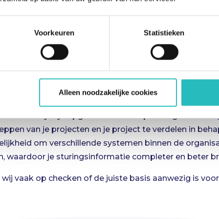
gewerkt en wij adviseren hiervoor de statusdatum te v
r voor de datum van vandaag staat is een planning die ni
n het project. Verzet de statusdatum en werk de planning
Voorkeuren
Statistieken
oeren. Lees
hier
uitgebreider waarom en hoe je goed opv
rme WBS
Alleen noodzakelijke cookies
n: we komen vaak een mix tegen van structuren hoe een
n een bedrijf zijn opgebouwd in een planning. In onze og
ppen van je projecten en je project te verdelen in be
ijkheid om verschillende systemen binnen de organisat
jnen, waardoor je sturingsinformatie completer en beter b
r wij vaak op checken of de juiste basis aanwezig is voo