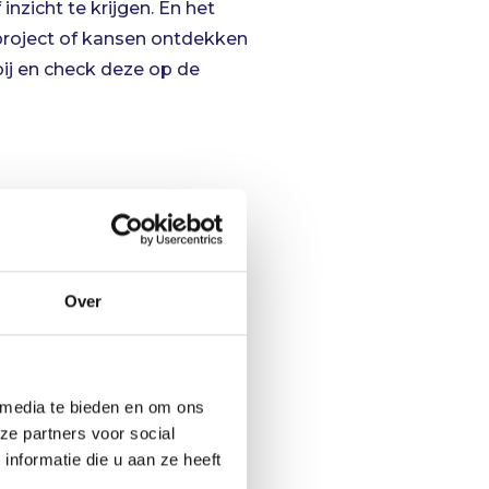
inzicht te krijgen. En het
project of kansen ontdekken
ij en check deze op de
van een baseline van te
e als de opdrachtgever
r werkbaar en duidelijk
 Indien men dit moet
Over
apstok om je verhaal aan op
roject al maanden aan de gang
 media te bieden en om ons
ze partners voor social
nformatie die u aan ze heeft