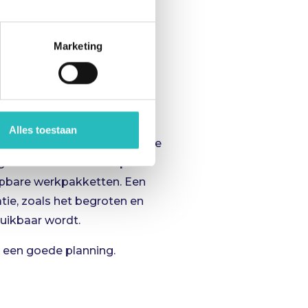
erzetten. Een planning
et leeft en dus geen inzicht
 bij met de partijen die het
Marketing
olging aan je planning kan
Alles toestaan
 project is opgebouwd of hoe
en is dit een cruciaal punt
hapbare werkpakketten. Een
ie, zoals het begroten en
ruikbaar wordt.
r een goede planning.