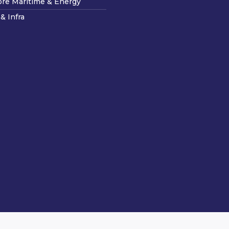
ore Maritime & Energy
& Infra