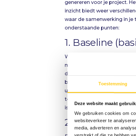
genereren voor je project. Het
inzicht biedt weer verschill
waar de samenwerking in je 
onderstaande punten:
1. Baseline (bas
Wanneer het plan is gemaakt 
maken. Net zoals het ook sl
daarmee akkoord is. Waarom?
beeld kan genereren als er ee
Toestemming
uitleggen aan het team of o
te hangen. Daarnaast heb je a
Deze website maakt gebruik
is en het zwaartepunt van het
We gebruiken cookies om cont
2. Statusdatum
websiteverkeer te analyseren
media, adverteren en analys
verstrekt of die ze hebben v