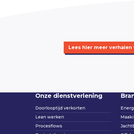
Lees hier meer verhalen v
Onze dienstverlening
Bra
Doorlooptijd verkorten
Energi
Lean werken
Maaki
Procesflows
Jacht