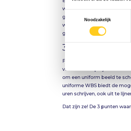
Een goede planning wordt bij
waarbij de statusdatum 1 jaa
Toestemmingsselectie
geeft in de huidige status va
Noodzakelijk
werk ook daadwerkelijk uitv
geven.
3. Geen unifo
Fases, afdelingen, producte
verschillende projecten binne
om een uniform beeld te sche
uniforme WBS biedt de mogel
uren schrijven, ook uit te li
Dat zijn ze! De 3 punten waa