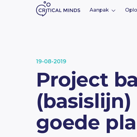
Aanpak
Oplo
Ga naar de inhoud
19-08-2019
Project b
(basislijn)
goede pl