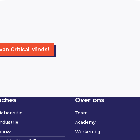
an Critical Minds!
nches
Over ons
etransitie
Team
ndustrie
Academy
bouw
Werken bij