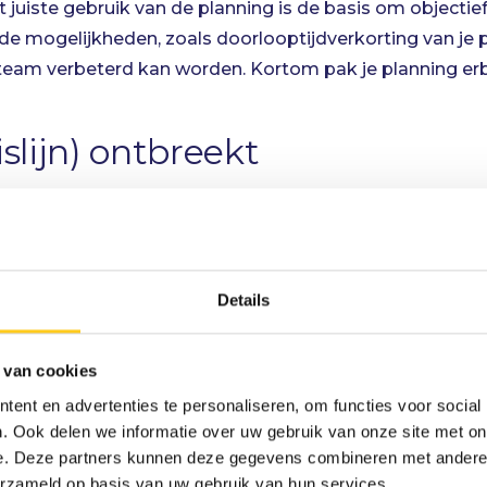
 juiste gebruik van de planning is de basis om objectief 
ende mogelijkheden, zoals
doorlooptijdverkorting
van je 
team verbeterd kan worden. Kortom pak je planning erb
islijn) ontbreekt
waar iedereen achter staat, is het aan te raden om hier
im is om nieuwe afspraken toe te voegen aan de baselin
 Eén van de redenen om dit te doen is dat het een zee
n vertraging of een versnelling te zien is in het project.
Details
pdrachtgever is een planning met baseline een goede k
ltijd helder wat je initiële afspraak zijn, ook als het p
 van cookies
 project verschuift van afdeling naar afdeling.
ent en advertenties te personaliseren, om functies voor social
 niet verzet
. Ook delen we informatie over uw gebruik van onze site met on
e. Deze partners kunnen deze gegevens combineren met andere i
erzameld op basis van uw gebruik van hun services.