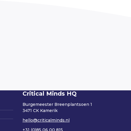
Critical Minds HQ
Burgemeester Breenplantsoen 1
3471 CK Kamerik
hello@criticalminds.nl
+31 (0)85 06 00 815