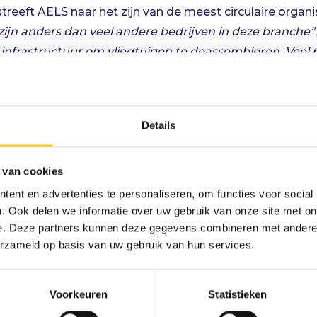
eft AELS naar het zijn van de meest circulaire organisa
 zijn anders dan veel andere bedrijven in deze branche”
infrastructuur om vliegtuigen te deassembleren. Veel p
elf te doen hebben wij de snelheid, kwaliteit en duurza
nde blik in de reststroom
Details
tap in het realiseren van haar duurzaamheidsambitie.
zij nog meer materiaalstromen kan recyclen. Samen met
 van cookies
er bij Null, zich niet alleen in de data, maar kijken ook 
ent en advertenties te personaliseren, om functies voor social
recies hoeveel er wordt afgevoerd en wat dit in vergeli
. Ook delen we informatie over uw gebruik van onze site met on
t is wat er daadwerkelijk in de bakken zit.”
Dat zie je pas 
e. Deze partners kunnen deze gegevens combineren met andere i
 ontdek je mogelijke verbeteringen en financiële voord
erzameld op basis van uw gebruik van hun services.
en of dat we de plexiglazen ramen van de Boeing 737 e
 textiel dat vrijkomt van vliegtuigstoelen en hoe we 
Voorkeuren
Statistieken
komt. Uiteindelijk proberen we de stromen aan te pak
ELS heeft in het verleden naar bepaalde stromen gekeke