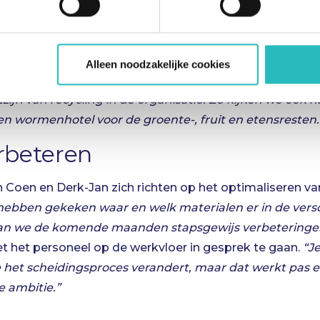
itdaging is namelijk dat de materialen die vrij komen er
 direct de hoeveelheid heeft om in de standaard recyc
om slechts een paar 100 kilo per vliegtuig, dat is bijna
Alleen noodzakelijke cookies
bezig met de kleine afvalstromen. Juist met die kleine m
jn van recycling in de organisatie. Zo kijken we ook naa
en wormenhotel voor de groente-, fruit en etensresten.
rbeteren
oen en Derk-Jan zich richten op het optimaliseren van
ebben gekeken waar en welk materialen er in de versc
aan we de komende maanden stapsgewijs verbeteringe
t het personeel op de werkvloer in gesprek te gaan.
“J
et scheidingsproces verandert, maar dat werkt pas echt
de ambitie.”