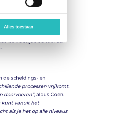
g specifiek zijn voor de
lingprocessen mee te gaan.
 niks in de recyclingwereld.
Alles toestaan
aar zichtbare afvalstromen
r de kleintjes die niet uit
”
 de scheidings- en
hillende processen vrijkomt.
n doorvoeren”
, aldus Coen.
e kunt vanuit het
 als je het op alle niveaus