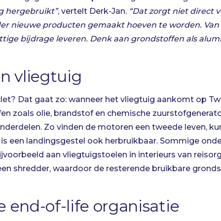
g hergebruikt”
, vertelt Derk-Jan.
“Dat zorgt niet direct 
nder nieuwe producten gemaakt hoeven te worden. Van 
ige bijdrage leveren. Denk aan grondstoffen als alumi
en vliegtuig
let? Dat gaat zo: wanneer het vliegtuig aankomt op Tw
ffen zoals olie, brandstof en chemische zuurstofgenera
onderdelen. Zo vinden de motoren een tweede leven, ku
is een landingsgestel ook herbruikbaar. Sommige onde
oorbeeld aan vliegtuigstoelen in interieurs van reisor
r een shredder, waardoor de resterende bruikbare gron
e end-of-life organisatie