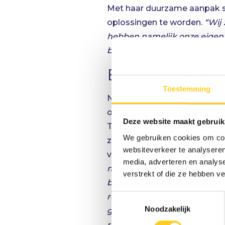
Met haar duurzame aanpak stre
oplossingen te worden.
“Wij
hebben namelijk onze eigen 
besteden dat uit. Door het z
Een verheldere
Toestemming
Nu maakt AELS de volgende s
onderzoekt het bedrijf hoe 
Deze website maakt gebruik
Teeuw, circulair projectmanag
We gebruiken cookies om cont
zelf zit.
“Met de data zie je p
websiteverkeer te analyseren
vertelt Coen.
“Wat je niet zie
media, adverteren en analys
met een nuchtere blik kijkt,
verstrekt of die ze hebben v
bezig met in kaart te breng
recyclen, wat we kunnen met
Toestemmingsselectie
Noodzakelijk
gaan met composiet dat vrij
restafval over te houden. A