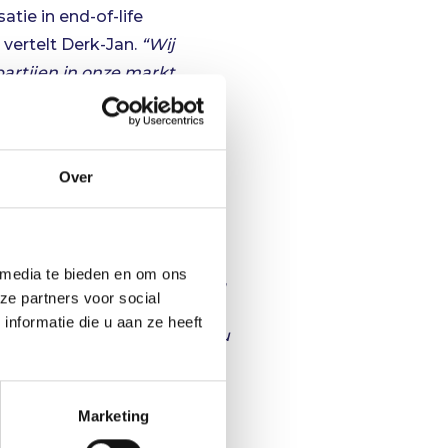
tie in end-of-life
, vertelt Derk-Jan.
“Wij
artijen in onze markt
amheid zelf onder controle”
.
Over
 In samenwerking met Null
 Derk-Jan verdiepte Coen
wat er in de sorteerbakken
 media te bieden en om ons
jking met andere stromen is”
,
ze partners voor social
als je er echt in kijkt.
“Als je
nformatie die u aan ze heeft
elen”
, aldus Coen.
“We zijn nu
n Airbus A330 kunnen
zo goed mogelijk om moeten
Marketing
ken en zo min mogelijk
n en de hoop is dat er nu