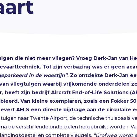
aart
igen die niet meer vliegen? Vroeg Derk-Jan van Heer
tevaarttechniek.
Tot zijn verbazing was er geen a
geparkeerd in de woestijn”
.
Zo ontdekte Derk-Jan een
an vliegtuigen waarbij vrijkomende onderdelen z
er, heeft zijn bedrijf
Aircraft End-of-Life Solutions
(AE
eerd. Van kleine exemplaren, zoals een Fokker 50, 
evert AELS een directe bijdrage aan de circulaire
tuigen naar Twente Airport, de technische thuisbasis v
rna de verschillende onderdelen hergebruikt worden. Va
 landingsgestel en complete vleugels.
“Grofweg wordt e