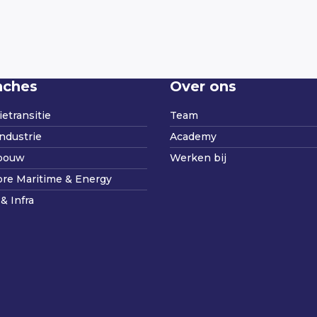
nches
Over ons
etransitie
Team
ndustrie
Academy
bouw
Werken bij
ore Maritime & Energy
& Infra