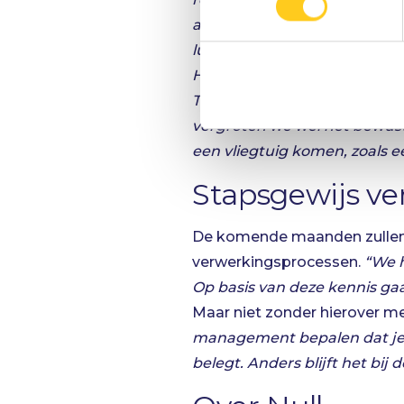
andere oplossingen zijn. De u
luchtvaart en AELS ook niet
Het gaat in sommige gevallen 
Toch zijn we tegelijkertijd 
vergroten we wel het bewustzi
een vliegtuig komen, zoals e
Stapsgewijs ve
De komende maanden zullen C
verwerkingsprocessen.
“We h
Op basis van deze kennis g
Maar niet zonder hierover me
management bepalen dat je h
belegt. Anders blijft het bij 