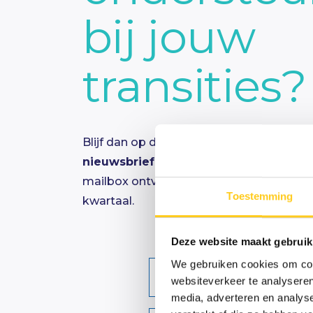
bij jouw
transities
Blijf dan op de hoogte en schrijf je
in voo
nieuwsbrief
, zodat je onze updates aut
mailbox ontvangt!
Deze verschijnt circa 
Toestemming
kwartaal.
Deze website maakt gebruik
We gebruiken cookies om cont
Voornaam
websiteverkeer te analyseren
media, adverteren en analys