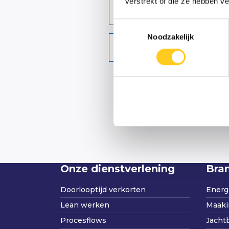
verstrekt of die ze hebben v
Bedrijfsnaam
Toestemmingsselectie
Noodzakelijk
E-mailadres
Onze dienstverlening
Bra
Doorlooptijd verkorten
Energi
Lean werken
Maaki
Procesflows
Jacht