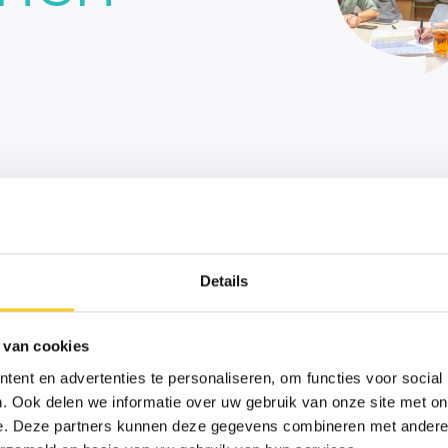
?
r onze
omatisch in je
één keer per
Details
Inschrijven nieuwsbrief
 van cookies
ent en advertenties te personaliseren, om functies voor social
Achternaam
. Ook delen we informatie over uw gebruik van onze site met on
e. Deze partners kunnen deze gegevens combineren met andere i