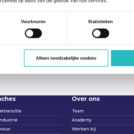
erzameld op basis van uw gebruik van hun services.
Voorkeuren
Statistieken
Alleen noodzakelijke cookies
nches
Over ons
etransitie
Team
ndustrie
Academy
bouw
Werken bij