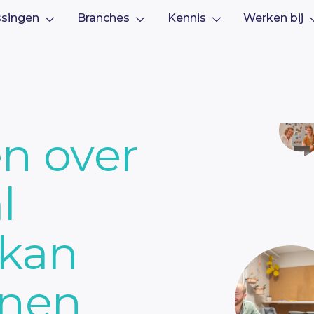
ssingen
Branches
Kennis
Werken bij
n over
l
 kan
unen