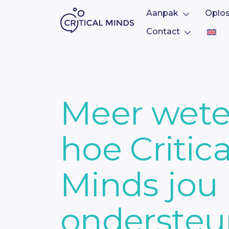
Aanpak
Oplo
Contact
Ga naar de inhoud
Meer wete
hoe Critica
Minds jou
onderste