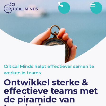
Ga naar de inhoud
Critical Minds helpt effectiever samen te
werken in teams
Ontwikkel sterke &
effectieve teams met
de piramide van