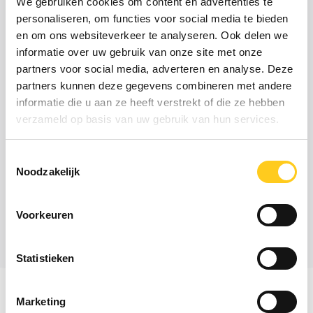
We gebruiken cookies om content en advertenties te
Hoe wij tot een
Critical
personaliseren, om functies voor social media te bieden
Minds aanpak
komen
en om ons websiteverkeer te analyseren. Ook delen we
informatie over uw gebruik van onze site met onze
Elke team heeft zijn eigen uitdagingen,
partners voor social media, adverteren en analyse. Deze
specialiteiten en cultuur. Onze adviseurs
partners kunnen deze gegevens combineren met andere
gebruiken de piramide van Lencioni als basis
informatie die u aan ze heeft verstrekt of die ze hebben
voor hun analyse, én als praktische kapstok
verzameld op basis van uw gebruik van hun services.
voor gerichte ontwikkeling. Zo vertalen we
teamgedrag naar concrete acties die passen bij
Toestemmingsselectie
de huidige situatie. Dankzij onze ervaring
Noodzakelijk
weten we hoe we Lencioni’s theorie kunnen
vertalen naar werkbare stappen, juist ook in
Voorkeuren
teams die al langer samenwerken of onder
druk staan. Hoe we dat doen, lees je hieronder.
Statistieken
Marketing
1. Vertrouwen
2. Conflicten
3. Betrokkenheid