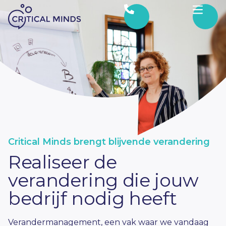
Ga naar de inhoud
Critical Minds brengt blijvende verandering
Realiseer de
verandering die jouw
bedrijf nodig heeft
Verandermanagement, een vak waar we vandaag