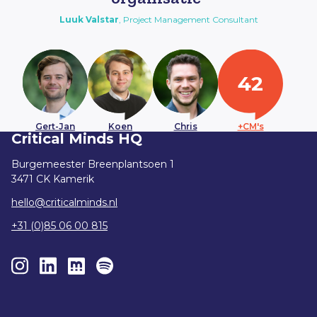
Luuk
Valstar
,
Project Management Consultant
42
Gert-Jan
Koen
Chris
+CM's
Critical Minds HQ
Burgemeester Breenplantsoen 1
3471 CK Kamerik
hello@criticalminds.nl
+31 (0)85 06 00 815