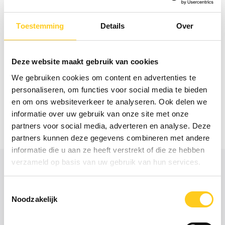
Lees hier alle artikelen uit onze nieuwsbrief
over veerkracht
Toestemming
Details
Over
Column Christiaan: De medewerker met
duizend-en-één rollen
Deze website maakt gebruik van cookies
Wat te doen bij toenemende druk:
We gebruiken cookies om content en advertenties te
meeveren of tegenwerken?
personaliseren, om functies voor social media te bieden
Het moderne procesmanagement? Vol
en om ons websiteverkeer te analyseren. Ook delen we
veerkracht!
informatie over uw gebruik van onze site met onze
Onze ijsberg smelt!
partners voor social media, adverteren en analyse. Deze
partners kunnen deze gegevens combineren met andere
informatie die u aan ze heeft verstrekt of die ze hebben
verzameld op basis van uw gebruik van hun services.
Toestemmingsselectie
Noodzakelijk
Lees hier meer verhalen van Critical
Minds!