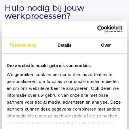
Hulp nodig bij jouw
werkprocessen?
Onze Critical Minds staan voor je klaar. Wij geven
organisaties advies bij
procesoptimalisatie
en helpen
bij de gehele implementatie. Van het inrichten van
Toestemming
Details
Over
procesflows
tot het verbeteren van werk- en
productieprocessen
. Wij zorgen voor verkorte
doorlooptijden en minder verspilling. Kom met ons
Deze website maakt gebruik van cookies
in gesprek.
Binnen 24 uur
nemen wij contact met
We gebruiken cookies om content en advertenties te
je op.
personaliseren, om functies voor social media te bieden
en om ons websiteverkeer te analyseren. Ook delen we
informatie over uw gebruik van onze site met onze
Bedrijf
partners voor social media, adverteren en analyse. Deze
partners kunnen deze gegevens combineren met andere
informatie die u aan ze heeft verstrekt of die ze hebben
Voornaam
Achternaam
verzameld op basis van uw gebruik van hun services.