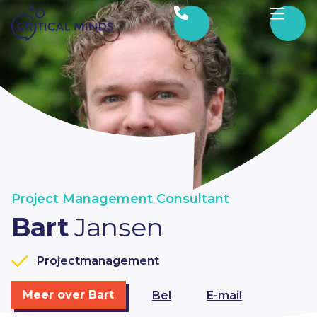
Ga naar de inhoud
Project Management Consultant
Bart
Jansen
Projectmanagement
Meer over Bart
Bel
E-mail