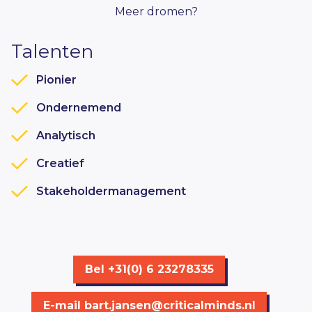
Meer dromen?
Talenten
Pionier
Ondernemend
Analytisch
Creatief
Stakeholdermanagement
Bel +31(0) 6 23278335
E-mail
bart.jansen@criticalminds.nl