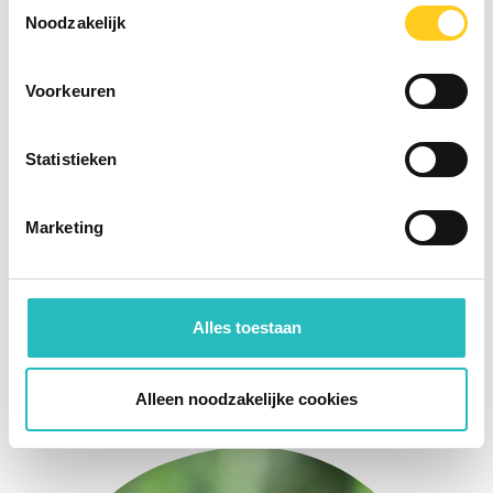
Toestemmingsselectie
Noodzakelijk
Voorkeuren
Statistieken
Marketing
Alles toestaan
Gert-Jan van den Eijnden
Alleen noodzakelijke cookies
Project Management Consultant