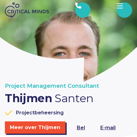
Ga naar de inhoud
Project Management Consultant
Thijmen
Santen
Projectbeheersing
Meer over Thijmen
Bel
E-mail