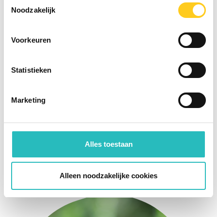
Toestemmingsselectie
Noodzakelijk
Voorkeuren
Statistieken
Marketing
Alles toestaan
Gert-Jan van den Eijnden
Alleen noodzakelijke cookies
Project Management Consultant