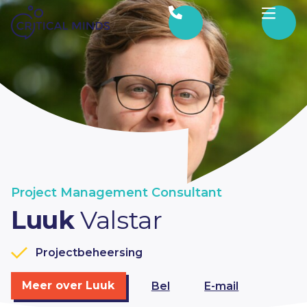
Ga naar de inhoud
Project Management Consultant
Luuk
Valstar
Projectbeheersing
Meer over Luuk
Bel
E-mail